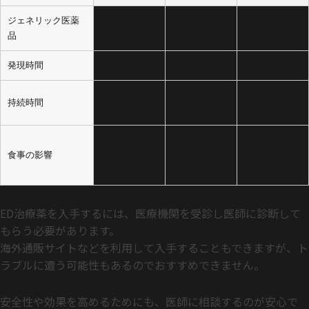
ジェネリック医薬
シルデナフィ
バルデナフィ
タダラフィル
品
ル
ル
発現時間
約 30～60 分
約 15～30 分
約 20～40 分
約 30～36 時
持続時間
約 3～5 時間
約 8～10 時間
間
影響を受けや
やや受けにく
影響を受けに
食事の影響
すい
い
くい
(空腹時推奨)
(空腹時推奨)
ED治療薬を入手するには、医療機関を受診し医師に診断して
もらう必要があります。
海外通販サイトなどを利用して入手することもできますが、ト
ラブルに遭う可能性もあるのでおすすめできません。
安全性や効果を高めるためにも、医師に相談するのが安心で