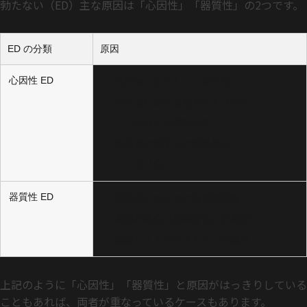
勃たない（ED）主な原因は「心因性」「器質性」の2つです。
ED の分類
原因
心因性 ED
性行為へのストレスや不安
性行為に関する過去のトラウマ
うつ病などの精神疾患
性行為の相手との関係悪化
マンネリ化
器質性 ED
病気やケガなどの身体的要因
血流の悪化（動脈硬化、高血圧）
加齢による男性ホルモンの減少
上記のように「心因性」「器質性」と原因がはっきりしている
こともあれば、両者が重なっているケースもあります。