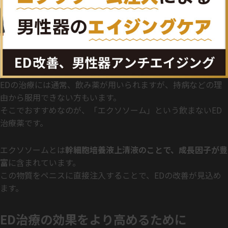
EDの治療には通常、飲み薬が用いられますが、持病などの理
由から服用できない方もいます。
そこでおすすめなのが、「エクソソーム」という飲まないED
治療薬です。
エクソソームとは
幹細胞培養液上清液のことで、成長因子が豊
富
に含まれています。
この物質をペニスに直接注入することで、EDの改善が見込め
ます。
ED治療の効果をより高めるために