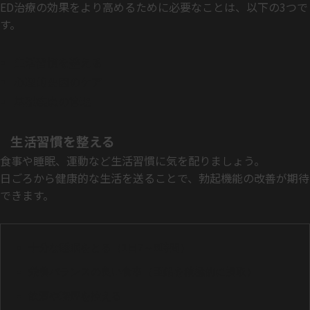
ED治療の効果をより高めるために必要なことは、以下の3つで
す。
生活習慣を整える
心理的要因のケア
基礎疾患の管理
生活習慣を整える
食事や睡眠、運動など生活習慣に気を配りましょう。
日ごろから健康的な生活を送ることで、勃起機能の改善が期待
できます。
十分な睡眠をとる（1日7～8時間）
栄養バランスの良い食事（亜鉛を積極的に摂取）
飲酒や喫煙を控える