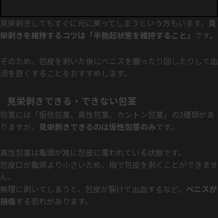
見栄剥きしてもすぐに元に戻ってしまうという方もいます。
見
栄剥きを維持するコツは「半勃起状態を維持すること」
です。
そのため、包皮を剥いた後にペニスを握ったり回したりして血
流を良くすることをおすすめします。
見栄剥きできる・できない包茎
包茎には「仮性包茎、真性包茎、カントン包茎」の3種類があ
りますが、
見栄剥きできるのは仮性包茎のみ
です。
真性包茎は亀頭が常に包皮に覆われている状態です。
包皮口が亀頭より小さいため、指で包皮を剥くことができませ
ん。
無理に剥いてしまうと、包皮が裂けて出血するなど、
ペニスが
損傷
する恐れがあります。