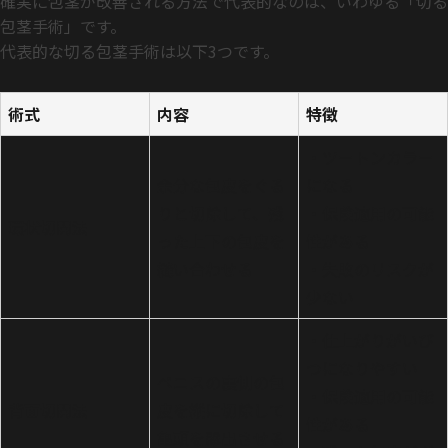
確実に包茎が改善される方法で代表的なのは、いわゆる「切る
包茎手術」です。
代表的な切る包茎手術は以下3つです。
術式
内容
特徴
・ツートンカラー
余分な包皮をぐる
になる
りと切除して、残
・保険適用の可能
環状切開法
った上下の包皮を
性がある
縫い合わせる
・失敗のリスクが
少ない
・仕上がりがいび
つになりやすい
ペニスの裏側の包
・保険適用の可能
背面切開法
皮を縦に切除して
性がある
亀頭を露出させる