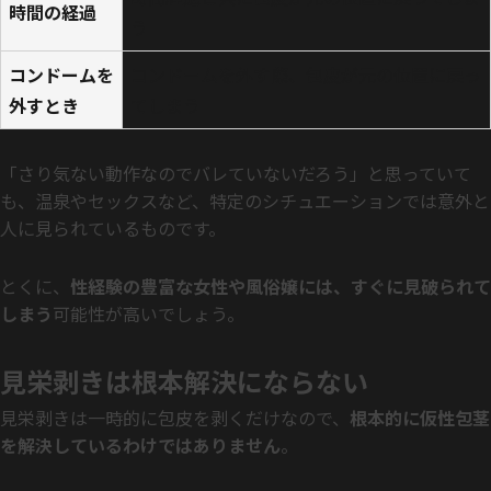
時間の経過
う
コンドームを
コンドームを外す際、包皮が元の位置に戻っ
外すとき
てしまう
「さり気ない動作なのでバレていないだろう」と思っていて
も、温泉やセックスなど、特定のシチュエーションでは意外と
人に見られているものです。
とくに、
性経験の豊富な女性や風俗嬢には、すぐに見破られて
しまう
可能性が高いでしょう。
見栄剥きは根本解決にならない
見栄剥きは一時的に包皮を剥くだけなので、
根本的に仮性包茎
を解決しているわけではありません
。