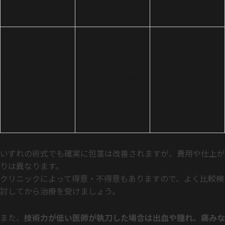
・残った包皮がダ
ブつきやすい
・傷跡が目立ちや
すい
ペニスの根本の包
・陰毛で隠れやす
根部切除法
皮を切除し、縫合
い
する
・根元で行うの
で、ペニス全体が
腫れやすい
いずれの術式でも確実に包茎は改善されますが、費用や仕上が
りは異なります。
クリニックによって得意・不得意もありますので、よく比較検
討してから治療を受けましょう。
また、
技術力が低い医師が執刀した場合は出血や腫れ、痛みな