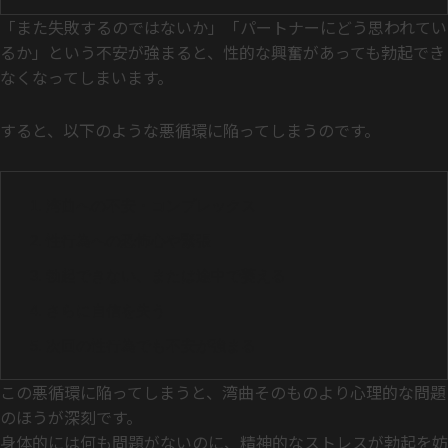
「また失敗するのではないか」「パートナーにどう思われてい
るか」という不安が強まると、性的な興奮があっても勃起でき
なくなってしまいます。
すると、以下のような悪循環に陥ってしまうのです。
湾曲への不安・コンプレックス
性行為への恐怖心や緊張
勃起できない、または途中で萎える
さらに自信を失う
次回の性行為でも不安が強まる
この悪循環に陥ってしまうと、湾曲そのものより心理的な問題
のほうが深刻です。
身体的には何も問題がないのに、精神的なストレスが勃起を妨