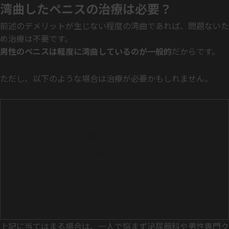
湾曲したペニスの治療は必要？
前述のデメリットが生じない程度の湾曲であれば、問題ないた
め治療は不要です。
男性のペニスは軽度に湾曲しているのが一般的
だからです。
ただし、以下のような場合は治療が必要かもしれません。
勃起時に強い痛みを感じる
性行為時の挿入が困難
ペニスにしこりや硬い部分がある
湾曲が急に悪化した
心理的な負担が大きく、性生活や日常生活に支障が出て
いる
上記に当てはまる場合は、一人で悩まず泌尿器科や男性専門ク