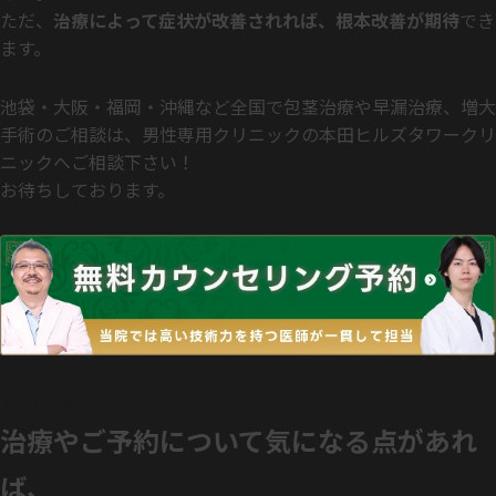
ただ、
治療によって症状が改善されれば、根本改善が期待
でき
ます。
池袋・大阪・福岡・沖縄など全国で包茎治療や早漏治療、増大
手術のご相談は、男性専用クリニックの本田ヒルズタワークリ
ニックへご相談下さい！
お待ちしております。
RESERVE
治療やご予約について気になる点があれ
ば、