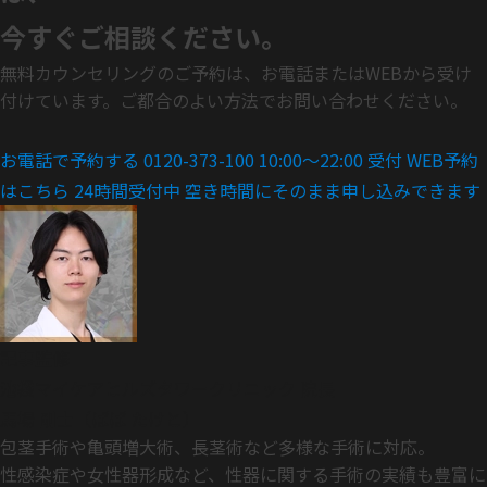
今すぐご相談ください。
無料カウンセリングのご予約は、お電話またはWEBから受け
付けています。ご都合のよい方法でお問い合わせください。
お電話で予約する
0120-373-100
10:00〜22:00 受付
WEB予約
はこちら
24時間受付中
空き時間にそのまま申し込みできます
記事監修
池袋マイケアヒルズタワークリニック 院長
馬場 剛士（ばば たけと）
包茎手術や亀頭増大術、長茎術など多様な手術に対応。
性感染症や女性器形成など、性器に関する手術の実績も豊富に