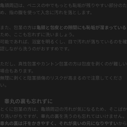
亀頭周辺は、ペニスの中でもっとも恥垢が残りやすい部分のた
め、指の腹を使って入念に汚れを落とします。
また、包茎の方は
亀頭と包皮との隙間にも恥垢が溜まっている
ため、ここも忘れずに洗いましょう。
可能であれば、浴室を明るくし、目で汚れが落ちているのを確
認しながら洗うのがおすすめです。
ただし、真性包茎やカントン包茎の方は包皮を剥くのが難しい
場合もあります。
無理に剥くと陰茎損傷のリスクが高まるので注意してくださ
い。
睾丸の裏も忘れずに
とくに包茎の方は、亀頭周辺の汚れが気になるため、そこばか
り洗いがちですが、睾丸の裏を洗うのも忘れてはいけません。
睾丸の裏は汗をかきやすく、それが臭いの元になりやすい
から